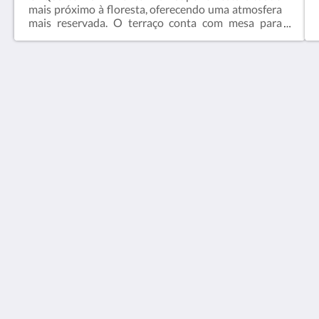
mais próximo à floresta, oferecendo uma atmosfera
mais reservada. O terraço conta com mesa para
refeições e vista para as praias do Pouso e de
Mangues, integrando o ambiente ao entorno
natural.O quarto é equipado com uma cama de casal
queen size e, opcionalmente, pode acomodar até
três hóspedes, com a adição de uma cama extra de
solteiro.AmenidadesAr condicionado (somente nos
horários de funcionamento do
gerador)VentiladorWi-FiCama queen sizeTela anti-
insetosTomadas 220V para carregamento de
dispositivos eletrônicos
Atlantica Jungle Lodge
Praia do Pouso - Ilha Grande - RJ
Brazil