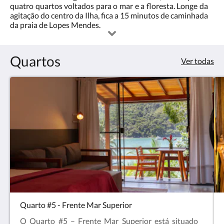
«próxima»
quatro quartos voltados para o mar e a floresta. Longe da
e
·
agitação do centro da Ilha, fica a 15 minutos de caminhada
«anterior».
da praia de Lopes Mendes.
Brasil
Quartos
Ver todas
Quarto #5 - Frente Mar Superior
O Quarto #5 – Frente Mar Superior está situado